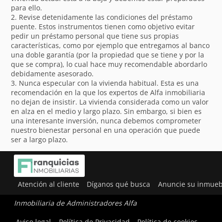
para ello.
2. Revise detenidamente las condiciones del préstamo
puente. Estos instrumentos tienen como objetivo evitar
pedir un préstamo personal que tiene sus propias
características, como por ejemplo que entregamos al banco
una doble garantía (por la propiedad que se tiene y por la
que se compra), lo cual hace muy recomendable abordarlo
debidamente asesorado.
3. Nunca especular con la vivienda habitual. Esta es una
recomendación en la que los expertos de Alfa inmobiliaria
no dejan de insistir. La vivienda considerada como un valor
en alza en el medio y largo plazo. Sin embargo, si bien es
una interesante inversión, nunca debemos comprometer
nuestro bienestar personal en una operación que puede
ser a largo plazo.
Atención al cliente
Díganos qué busca
Anuncie su inmueb
Inmobiliaria de Administradores Alfa
Utilizamos cookies para ofrecerte la mejor experiencia en
Aviso legal
Política de Privacidad
Política de cookies