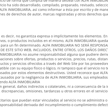
rvicio de forma que compita de manera desleal con ALFA INMOBILIAR
icio ha sido desarrollado, compilado, preparado, revisado, selec
ALFA INMOBILIARIA, así como informar a ésta por escrito y de mane
ones de derechos de autor, marcas registradas y otros derechos que
 es decir, no garantiza expresa o implícitamente los elementos. En
chivos, o productos incluidos en el mismo, ALFA INMOBILIARIA qued
eidad para un fin determinado. ALFA INMOBILIARIA NO SERÁ RESPON
E ESTE SITIO WEB, INCLUIDOS, ENTRE OTROS, LOS DAÑOS DIREC
FA INMOBILIARIA no asume responsabilidad alguna que pudiere deriva
aciones sobre ofertas, productos o servicios, precios, rutas, distan
ctos y servicios ofrecidos a través del Web Site por los proveedor
ible con su equipo físico o lógico, ni tampoco que el servicio no t
ausados por estos elementos destructivos. Usted reconoce que ALF
causados por la negligencia de ALFA INMOBILIARIA, sus empleados, 
siendo ALFA INMOBILIARIA
 general, daños indirectos o colaterales, ni a consecuencia de la
s, discrepancias, omisiones, tardanzas u otros errores en el servic
citarios que puedan estar vinculados al servicio no se administra 
sponsabilidad derivada del incumplimiento o cumplimiento defect