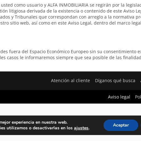
e usted como usuario y ALFA INMOBILIARIA se regirán por la legisla
ón litigiosa derivada de la existencia o contenido de este Aviso Leg
dos y Tribunales que correspondan con arreglo a la normativa pr
ro sitio web, así como en este Aviso Legal, dentro del marco lega
es fuera del Espacio Económico Europeo sin su consentimiento ex
es casos le informaremos siempre que sea posible de las finalida
Atención al cliente
Díganos qué busca
Aviso legal
Po
 mejor experiencia en nuestra web.
Aceptar
es utilizamos o desactivarlas en los
ajustes
.