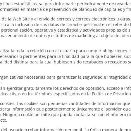
 y fines estadísticos, ya para informarle periódicamente de novedad
normativas en materia de prevención de blanqueo de capitales y fin
s de la Web Site y el envío de correos y correos electrónicos u otr
io a la inclusión de sus datos de carácter personal en el referido
personalización, operativa y estadística y actividades propias de s
acenamiento de datos y estudios de marketing al objeto de adecuar
izada toda la relación con el usuario para cumplir obligaciones l
cesarios o pertinentes para la finalidad para la que hubiesen sido
nalidad distinta para la cual hubiesen sido recabados o recogidos 
anizativas necesarias para garantizar la seguridad e integridad de
o.
n ejercitar gratuitamente los derechos de oposición, acceso e info
troactivos en los términos especificados en la Política de Privacida
de cookies. Las cookies son pequeñas cantidades de información qu
 cierta información que posteriormente únicamente el servidor que
o. Ninguna cookie permite que pueda contactarse con el número de 
cto.
 del usuario o robar información personal. La única manera de qu