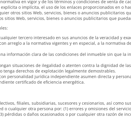
a normativa en vigor y de los términos y condiciones de venta de c
explícita o implícita, el uso de los enlaces proporcionados en o haci
lquier otros sitios Web, servicios, bienes o anuncios publicitarios 
ros sitios Web, servicios, bienes o anuncios publicitarios que puedan
les:
ualquier tercero interesado en sus anuncios de la veracidad y exac
on arreglo a la normativa vigentes y en especial, a la normativa de
na información clara de las condiciones del inmueble sin que la 
ongan situaciones de ilegalidad o atenten contra la dignidad de la
o tenga derechos de explotación legalmente demostrables.
con personalidad jurídica independiente asumen directa y person
iente certificado de eficiencia energética.
ctivos, filiales, subsidiarias, sucesores y cesionarios, así como s
 o cualquier otra persona por: (1) errores y omisiones del servicio;
 (3) pérdidas o daños ocasionados o por cualquier otra razón de in