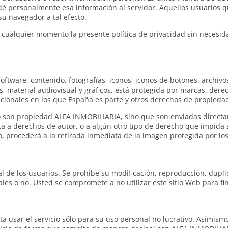
 dé personalmente esa información al servidor. Aquellos usuarios q
u navegador a tal efecto.
 cualquier momento la presente política de privacidad sin necesid
 software, contenido, fotografías, iconos, iconos de botones, archiv
, material audiovisual y gráficos, está protegida por marcas, dere
acionales en los que España es parte y otros derechos de propiedad
no son propiedad ALFA INMOBILIARIA, sino que son enviadas directa
eta a derechos de autor, o a algún otro tipo de derecho que impida
 procederá a la retirada inmediata de la imagen protegida por los
 de los usuarios. Se prohíbe su modificación, reproducción, duplica
es o no. Usted se compromete a no utilizar este sitio Web para fin
pta usar el servicio sólo para su uso personal no lucrativo. Asimismo