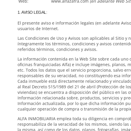
Web:
www.alfazafra.com
(en adelante Web Sit
1. AVISO LEGAL:
El presente aviso e información legales (en adelante Avis
usuarios de Internet.
Las Condiciones de Uso y Avisos son aplicables al Sitio y
íntegramente los términos, condiciones y avisos contenido
referidos términos, condiciones y avisos.
La información contenida en la Web Site sobre cada uno de
oficinas franquiciadas Alfa) e incluye imágenes, planos, m
etc. Todos los datos que el servicio proporciona, salvo e
responsables de su veracidad, no constituyendo esa inf
Cada inmueble está directamente relacionado y vinculado c
al Real Decreto 515/1989 del 21 de abril (Protección de 
viviendas) se encuentra a disposición del público en las o
Información relacionada sobre, productos, servicios y pr
Información actualizada, por lo que dicha información pue
cualquier operación de compra o transmisión de la prop
ALFA INMOBILIARIA emplea toda su diligencia en comprobar
responsabiliza de la veracidad de los mismos, siendo las
la misma, así como de los datos, planos, fotografías, im