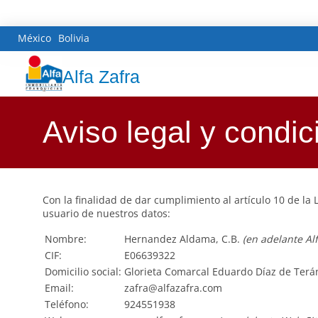
México
Bolivia
Alfa Zafra
Aviso legal y condi
Con la finalidad de dar cumplimiento al artículo 10 de la
usuario de nuestros datos:
Nombre:
Hernandez Aldama, C.B.
(en adelante Alf
CIF:
E06639322
Domicilio social:
Glorieta Comarcal Eduardo Díaz de Terán 
Email:
zafra@alfazafra.com
Teléfono:
924551938