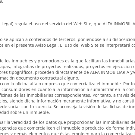
e)
o Legal) regula el uso del servicio del Web Site, que ALFA INMOBILI
 no se aplican a contenidos de terceros, poniéndose a su disposici
s en el presente Aviso Legal. El uso del Web Site se interpretará 
 los inmuebles y promociones es la que facilitan las inmobiliarias 
apas, infografías de proyectos realizados, proyectos en ejecución o
rrores tipográficos, proceden directamente de ALFA INMOBILIARIA y/o
ormación documento contractual alguno.
on la oficina alfa o empresa que comercializa el inmueble. Por lo 
los consumidores en cuanto a la información a suministrar en la c
ficinas de las inmobiliarias correspondientes. Por tanto, a través 
ecios, siendo dicha información meramente informativa, y no consti
de variar con frecuencia. Se aconseja la visión de las fichas de i
iedad sobre un inmueble.
 la veracidad de los datos que proporcionan las inmobiliarias de 
 agencias que comercialicen el inmueble o producto, de forma indi
ágenes y demás elementos que éstas empleen para la comercializaci