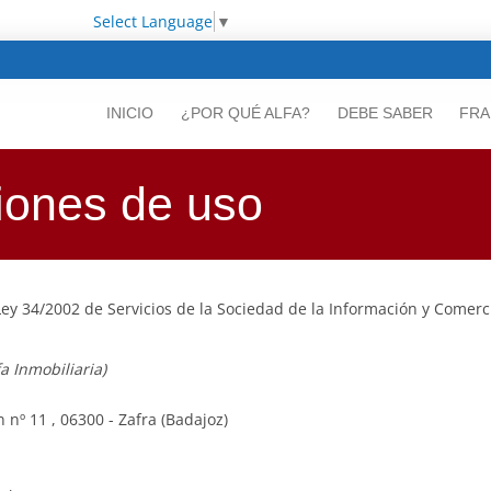
Select Language
▼
INICIO
¿POR QUÉ ALFA?
DEBE SABER
FRA
ciones de uso
 Ley 34/2002 de Servicios de la Sociedad de la Información y Comerc
a Inmobiliaria)
nº 11 , 06300 - Zafra (Badajoz)