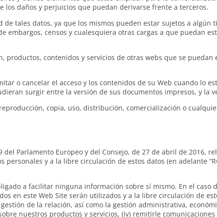
e los daños y perjuicios que puedan derivarse frente a terceros.
d de tales datos, ya que los mismos pueden estar sujetos a algún ti
de embargos, censos y cualesquiera otras cargas a que puedan est
, productos, contenidos y servicios de otras webs que se puedan e
mitar o cancelar el acceso y los contenidos de su Web cuando lo es
dieran surgir entre la versión de sus documentos impresos, y la v
reproducción, copia, uso, distribución, comercialización o cualquie
el Parlamento Europeo y del Consejo, de 27 de abril de 2016, rela
os personales y a la libre circulación de estos datos (en adelante 
bligado a facilitar ninguna información sobre sí mismo. En el caso 
os en este Web Site serán utilizados y a la libre circulación de est
a gestión de la relación, así como la gestión administrativa, económi
ad sobre nuestros productos y servicios, (iv) remitirle comunicacione