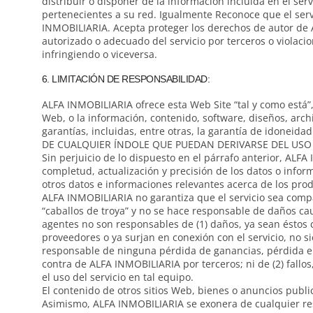
distribuir o disponer de la información incluida en el se
pertenecientes a su red. Igualmente Reconoce que el serv
INMOBILIARIA. Acepta proteger los derechos de autor de 
autorizado o adecuado del servicio por terceros o violaci
infringiendo o viceversa.
6. LIMITACIÓN DE RESPONSABILIDAD:
ALFA INMOBILIARIA ofrece esta Web Site “tal y como está”,
Web, o la información, contenido, software, diseños, ar
garantías, incluidas, entre otras, la garantía de idon
DE CUALQUIER ÍNDOLE QUE PUEDAN DERIVARSE DEL USO D
Sin perjuicio de lo dispuesto en el párrafo anterior, AL
completud, actualización y precisión de los datos o inform
otros datos e informaciones relevantes acerca de los produ
ALFA INMOBILIARIA no garantiza que el servicio sea compat
“caballos de troya” y no se hace responsable de daños c
agentes no son responsables de (1) daños, ya sean éstos 
proveedores o ya surjan en conexión con el servicio, no 
responsable de ninguna pérdida de ganancias, pérdida en
contra de ALFA INMOBILIARIA por terceros; ni de (2) fallo
el uso del servicio en tal equipo.
El contenido de otros sitios Web, bienes o anuncios publi
Asimismo, ALFA INMOBILIARIA se exonera de cualquier re