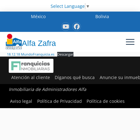
Select Language
▼
México
Bolivia
Alfa Zafra
18.12.18 MundoFranquicia.es
Descargar
Atención al cliente
Díganos qué busca
Anuncie su inmueb
Inmobiliaria de Administradores Alfa
Aviso legal
Política de Privacidad
Política de cookies