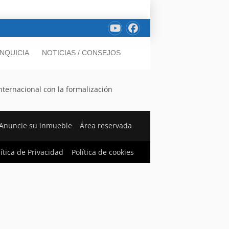
NQUICIA
NOTICIAS / CONSEJOS
nternacional con la formalización
Anuncie su inmueble
Área reservada
lítica de Privacidad
Política de cookies