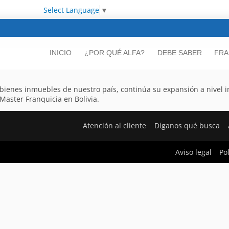
Select Language
▼
INICIO
¿POR QUÉ ALFA?
DEBE SABER
FRA
 bienes inmuebles de nuestro país, continúa su expansión a nivel i
Master Franquicia en Bolivia.
Atención al cliente
Díganos qué busca
Aviso legal
Po