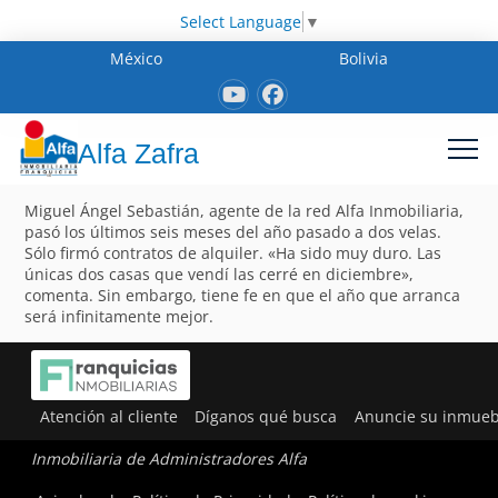
Select Language
▼
México
Bolivia
Alfa Zafra
Miguel Ángel Sebastián, agente de la red Alfa Inmobiliaria,
pasó los últimos seis meses del año pasado a dos velas.
Sólo firmó contratos de alquiler. «Ha sido muy duro. Las
únicas dos casas que vendí las cerré en diciembre»,
comenta. Sin embargo, tiene fe en que el año que arranca
será infinitamente mejor.
Atención al cliente
Díganos qué busca
Anuncie su inmueb
Inmobiliaria de Administradores Alfa