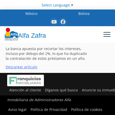
Select Language
▼
México
Bolivia
Alfa Zafra
La banca apuesta por recortar los intereses,
incluso por debajo del 2%, lo que ha duplicado
la contratación de estos préstamos en un año.
Descargar artículo
Atención al cliente
Díganos qué busca
Anuncie su inmueb
Inmobiliaria de Administradores Alfa
Aviso legal
Política de Privacidad
Política de cookies