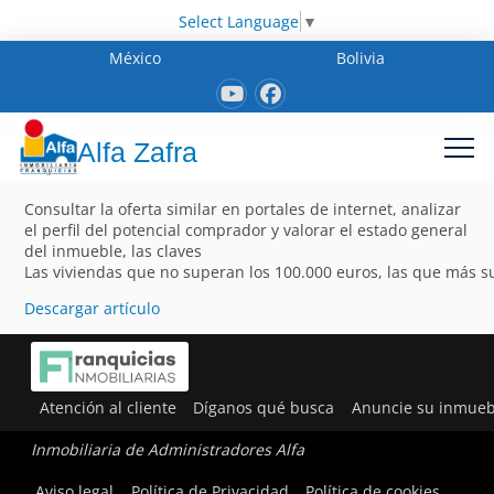
Select Language
▼
México
Bolivia
Alfa Zafra
Consultar la oferta similar en portales de internet, analizar
el perfil del potencial comprador y valorar el estado general
del inmueble, las claves
Las viviendas que no superan los 100.000 euros, las que más 
Descargar artículo
Atención al cliente
Díganos qué busca
Anuncie su inmueb
Inmobiliaria de Administradores Alfa
Aviso legal
Política de Privacidad
Política de cookies