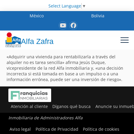
Select Language
▼
México
Bolivia
Alfa Zafra
«Adquirir una vivienda para rentabilizarla a través del
alquiler no es tarea sencilla» afirma Jesús Duque,
vicepresidente de la red Alfa inmobiliaria y, «una decisión
incorrecta si está tomada en base a un impulso o a una
información errónea, puede ser una inversión de riesgo».
Atención al cliente
Díganos qué busca
Anuncie su inmueb
Inmobiliaria de Administradores Alfa
Aviso legal
Política de Privacidad
Política de cookies