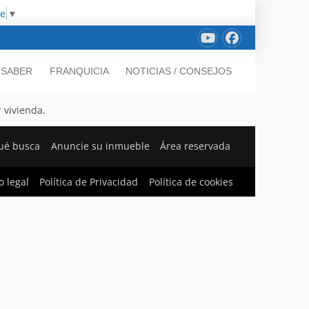
ge
▼
 SABER
FRANQUICIA
NOTICIAS / CONSEJOS
 vivienda.
ué busca
Anuncie su inmueble
Área reservada
o legal
Política de Privacidad
Política de cookies