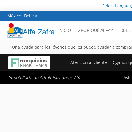
Select Langua
México
Bolivia
Alfa Zafra
INICIO
¿POR QUÉ ALFA?
DEBE
Una ayuda para los jóvenes que les puede ayudar a comprar
Atención al cliente
Díganos q
Avis
Inmobiliaria de Administradores Alfa