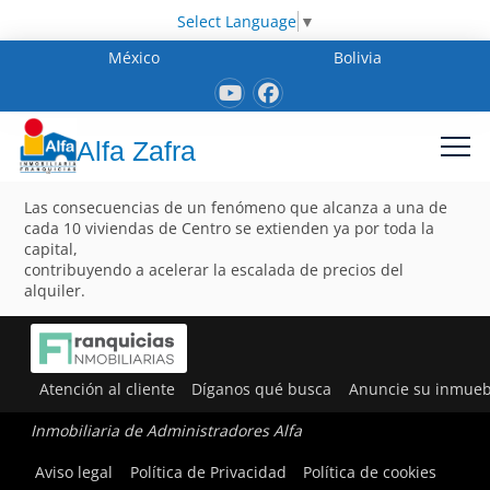
Select Language
▼
México
Bolivia
Alfa Zafra
Las consecuencias de un fenómeno que alcanza a una de
cada 10 viviendas de Centro se extienden ya por toda la
capital,
contribuyendo a acelerar la escalada de precios del
alquiler.
Atención al cliente
Díganos qué busca
Anuncie su inmueb
Inmobiliaria de Administradores Alfa
Aviso legal
Política de Privacidad
Política de cookies