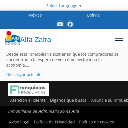
Select Language
▼
México
Bolivia
Alfa Zafra
Desde esta inmobiliaria sostienen que los compradores se
encuentran a la espera de ver cómo evoluciona la
economía….
Descargar artículo
Atención al cliente
Díganos qué busca
Anuncie su inmueb
Inmobiliaria de Administradores Alfa
Aviso legal
Política de Privacidad
Política de cookies