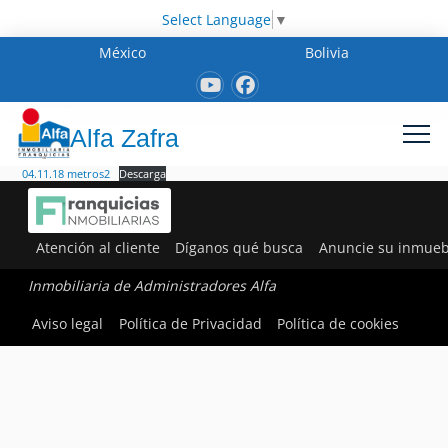
Select Language
▼
México
Bolivia
Alfa Zafra
04.11.18 metros2
Descarga
Atención al cliente
Díganos qué busca
Anuncie su inmueb
Inmobiliaria de Administradores Alfa
Aviso legal
Política de Privacidad
Política de cookies