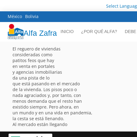
Select Langua
México
Bolivia
Alfa Zafra
INICIO
¿POR QUÉ ALFA?
DEBE
El reguero de viviendas
consideradas como
patitos feos que hay
en venta en portales
y agencias inmobiliarias
da una pista de lo
que está pasando en el mercado
de la vivienda. Los pisos poco o
nada agraciados y, por tanto, con
menos demanda que el resto han
existido siempre. Pero ahora, en
un mundo y en una vida en pandemia,
la cesta se está llenando.
Al mercado están llegando