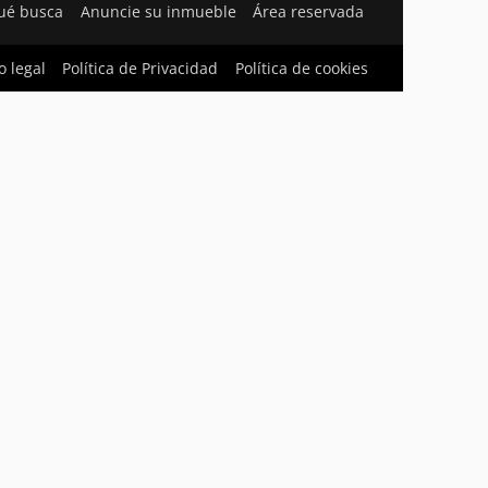
ué busca
Anuncie su inmueble
Área reservada
o legal
Política de Privacidad
Política de cookies