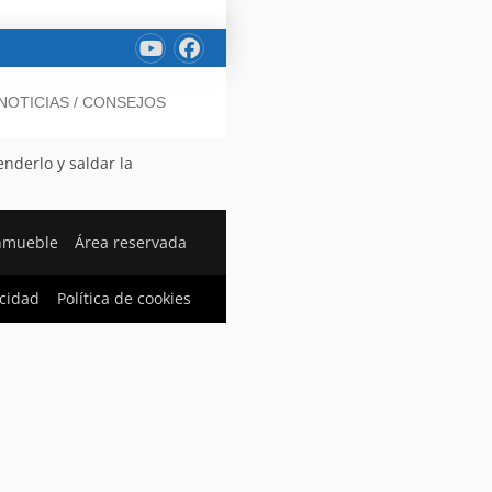
NOTICIAS / CONSEJOS
nderlo y saldar la
nmueble
Área reservada
acidad
Política de cookies