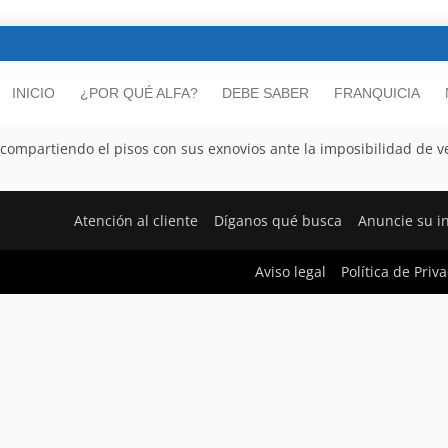
INICIO
¿POR QUÉ ALFA?
DEBE SABER
FRANQUICIA
mpartiendo el pisos con sus exnovios ante la imposibilidad de ve
Atención al cliente
Díganos qué busca
Anuncie su i
Aviso legal
Política de Priv