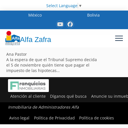
Select Language
▼
México
Bolivia
Alfa Zafra
Ana Pastor
A la espera de que el Tribunal Supremo decida
el 5 de noviembre quién tiene que pagar el
impuesto de las hipotecas…
Atención al cliente
Díganos qué busca
Anuncie su inmueb
Inmobiliaria de Administradores Alfa
Aviso legal
Política de Privacidad
Política de cookies