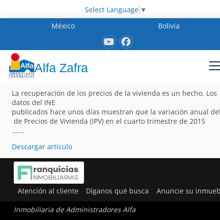
Select Language
▼
México
Bolivia
Alfa Zafra
La recuperación de los precios de la vivienda es un hecho. Los
datos del INE
publicados hace unos días muestran que la variación anual del
de Precios de Vivienda (IPV) en el cuarto trimestre de 2015
…….
Descargar artículo
Atención al cliente
Díganos qué busca
Anuncie su inmueb
Inmobiliaria de Administradores Alfa