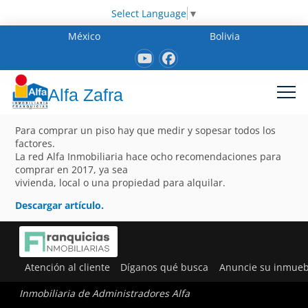
Select Language
▼
México
Bolivia
Alfa Zafra
Para comprar un piso hay que medir y sopesar todos los
factores.
La red Alfa Inmobiliaria hace ocho recomendaciones para
comprar en 2017, ya sea
vivienda, local o una propiedad para alquilar.
Descargar artículo.
Atención al cliente
Díganos qué busca
Anuncie su inmueb
Inmobiliaria de Administradores Alfa