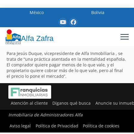
México
Bolivia
Alfa Zafra
Para Jesús Duque, vicepresidente de Alfa Inmobiliaria , se
trata de “una práctica asentada en la mentalidad española.
El comprador quiere pagar menos de lo que vale, y el
propietario quiere cobrar más de lo que vale, pero al final
el precio lo pone el mercado”.
Atención al cliente
Díganos qué busca
Anuncie su inmueb
Inmobiliaria de Administradores Alfa
Aviso legal
Política de Privacidad
Política de cookies