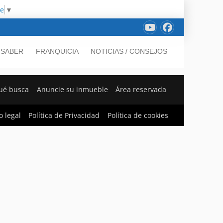
ge
▼
 SABER
FRANQUICIA
NOTICIAS / CONSEJOS
ué busca
Anuncie su inmueble
Área reservada
o legal
Política de Privacidad
Política de cookies