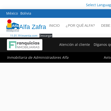
Select Langua
México
Bolivia
Alfa Zafra
INICIO
¿POR QUÉ ALFA?
DEBE
11.01.19 Invertia.com
Descargar
Atención al cliente
Díganos q
Avis
Inmobiliaria de Administradores Alfa