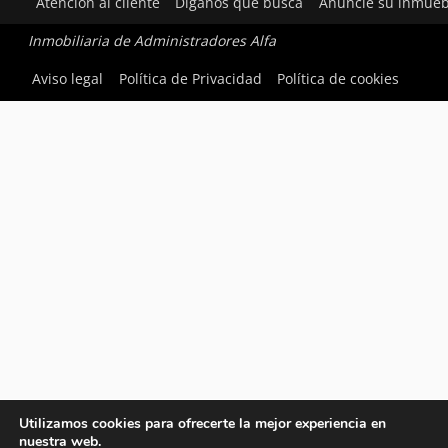
Atención al cliente
Díganos qué busca
Anuncie su inmueb
Inmobiliaria de Administradores Alfa
Aviso legal
Política de Privacidad
Política de cookies
Utilizamos cookies para ofrecerte la mejor experiencia en
nuestra web.