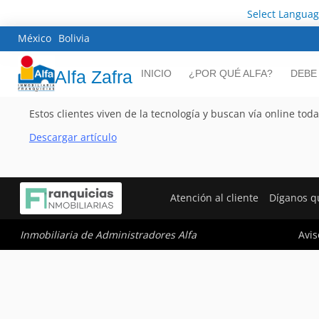
Select Langua
México
Bolivia
Alfa Zafra
INICIO
¿POR QUÉ ALFA?
DEBE
Estos clientes viven de la tecnología y buscan vía online toda
Descargar artículo
Atención al cliente
Díganos q
Avis
Inmobiliaria de Administradores Alfa