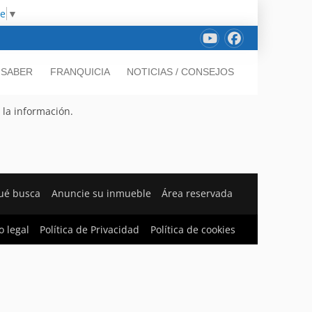
ge
▼
 SABER
FRANQUICIA
NOTICIAS / CONSEJOS
 la información.
ué busca
Anuncie su inmueble
Área reservada
o legal
Política de Privacidad
Política de cookies